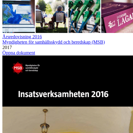
Årsredovisning 2016
Myndigheten för samhällsskydd och beredskap (MSB)
2017
Öppna dokument