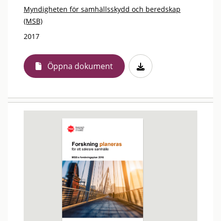
Myndigheten för samhällsskydd och beredskap
(MSB)
2017
Öppna dokument