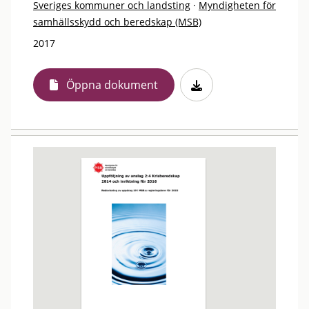
Sveriges kommuner och landsting
·
Myndigheten för
samhällsskydd och beredskap (MSB)
2017
Öppna dokument