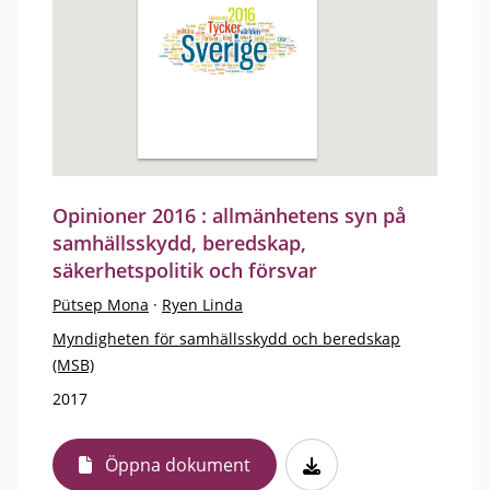
Opinioner 2016 : allmänhetens syn på
samhällsskydd, beredskap,
säkerhetspolitik och försvar
Pütsep Mona
·
Ryen Linda
Myndigheten för samhällsskydd och beredskap
(MSB)
2017
Öppna dokument