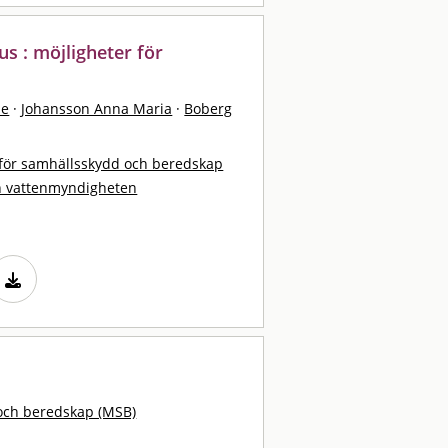
s : möjligheter för
ne
·
Johansson Anna Maria
·
Boberg
för samhällsskydd och beredskap
h vattenmyndigheten
och beredskap (MSB)