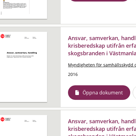
Ansvar, samverkan, handli
krisberedskap utifrån erf
skogsbranden i Västmanla
Myndigheten för samhällsskydd 
2016
Öppna dokument
Ansvar, samverkan, handli
krisberedskap utifrån erf