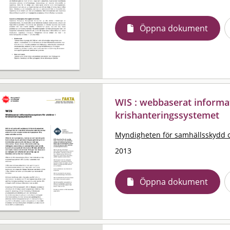
Öppna dokument
WIS : webbaserat informat
krishanteringssystemet
Myndigheten för samhällsskydd 
2013
Öppna dokument