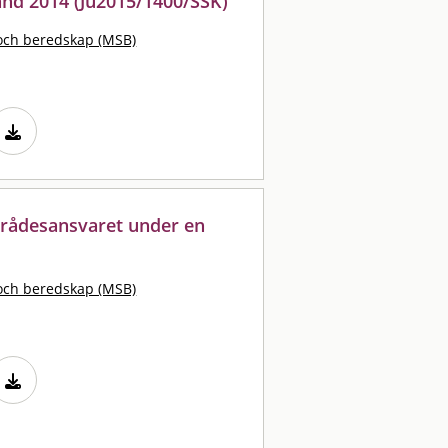
nd 2014 (Ju2015/1400/SSK)
och beredskap (MSB)
mrådesansvaret under en
och beredskap (MSB)