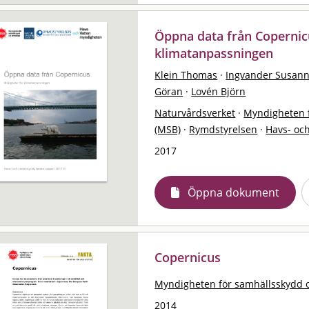
Öppna data från Copernicu
klimatanpassningen
Klein Thomas
·
Ingvander Susan
Göran
·
Lovén Björn
Naturvårdsverket
·
Myndigheten 
(MSB)
·
Rymdstyrelsen
·
Havs- oc
2017
Öppna dokument
Copernicus
Myndigheten för samhällsskydd 
2014