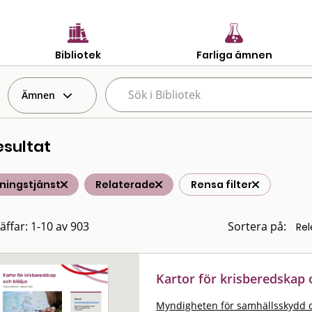
Bibliotek
Farliga ämnen
Ämnen
esultat
ningstjänst
Relaterade
Rensa filter
räffar: 1-10 av 903
Sortera på:
Kartor för krisberedskap o
Myndigheten för samhällsskydd 