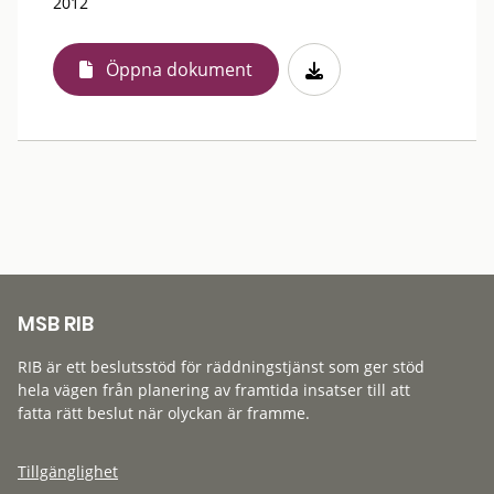
2012
Öppna dokument
MSB RIB
RIB är ett beslutsstöd för räddningstjänst som ger stöd
hela vägen från planering av framtida insatser till att
fatta rätt beslut när olyckan är framme.
Tillgänglighet