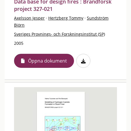
Data base for design fires : Brandforsk
project 327-021
Axelsson Jesper
·
Hertzberg Tommy
·
Sundström
Björn
Sveriges Provnings- och Forskningsinstitut (SP)
2005
Öppna dokument