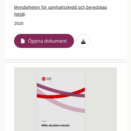
Myndigheten för samhällsskydd och beredskap
(MSB)
2020
Öppna dokument