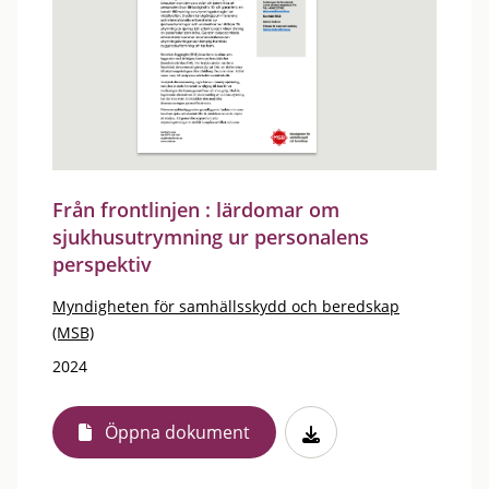
Från frontlinjen : lärdomar om
sjukhusutrymning ur personalens
perspektiv
Myndigheten för samhällsskydd och beredskap
(MSB)
2024
Öppna dokument