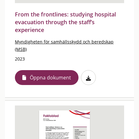
From the frontlines: studying hospital
evacuation through the staff’s
experience
Myndigheten för samhällsskydd och beredskap
(MSB)
2023
Öppna dokument