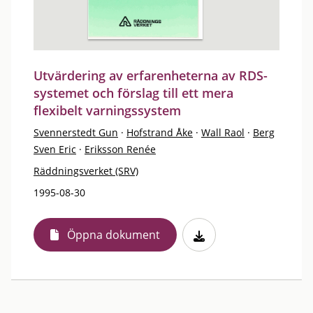
Utvärdering av erfarenheterna av RDS-
systemet och förslag till ett mera
flexibelt varningssystem
Svennerstedt Gun
·
Hofstrand Åke
·
Wall Raol
·
Berg
Sven Eric
·
Eriksson Renée
Räddningsverket (SRV)
1995-08-30
Öppna dokument