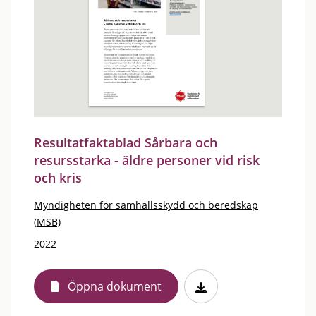
Resultatfaktablad Sårbara och
resursstarka - äldre personer vid risk
och kris
Myndigheten för samhällsskydd och beredskap
(MSB)
2022
Öppna dokument