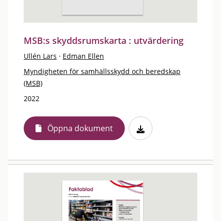
MSB:s skyddsrumskarta : utvärdering
Ullén Lars
·
Edman Ellen
Myndigheten för samhällsskydd och beredskap
(MSB)
2022
Öppna dokument