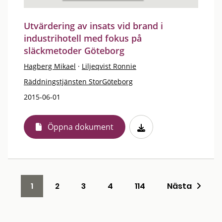
Utvärdering av insats vid brand i
industrihotell med fokus på
släckmetoder Göteborg
Hagberg Mikael
·
Liljeqvist Ronnie
Räddningstjänsten StorGöteborg
2015-06-01
Öppna dokument
1
2
3
4
114
Nästa