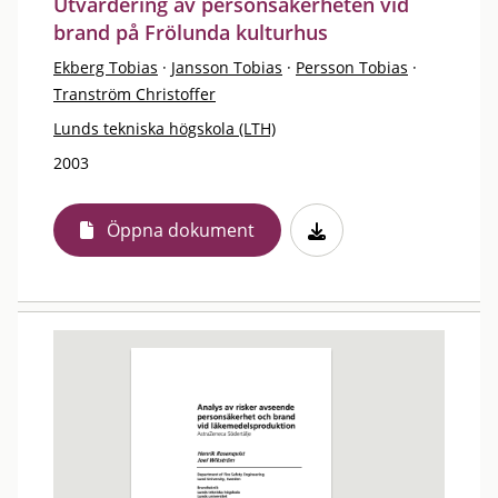
Utvärdering av personsäkerheten vid
brand på Frölunda kulturhus
Ekberg Tobias
·
Jansson Tobias
·
Persson Tobias
·
Tranström Christoffer
Lunds tekniska högskola (LTH)
2003
Öppna dokument