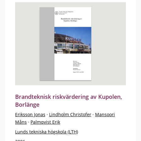
Brandteknisk riskvärdering av Kupolen,
Borlänge
Eriksson Jonas
·
Lindholm Christofer
·
Mansoori
Måns
·
Palmqvist Erik
Lunds tekniska högskola (LTH)