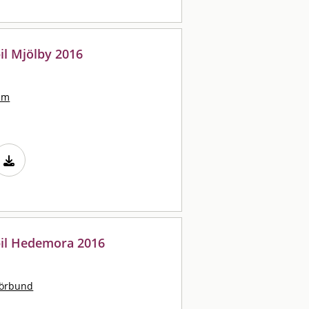
il Mjölby 2016
lm
bil Hedemora 2016
förbund