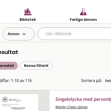
Bibliotek
Farliga ämnen
Ämnen
esultat
terade
Rensa filter
räffar: 1-10 av 116
Sortera på:
Singelolycka med personb
Morén Claes-Göran