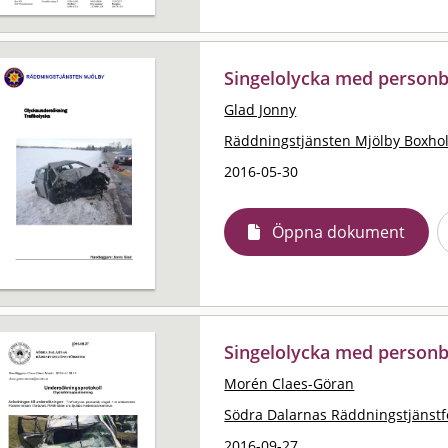
Singelolycka med personb
Glad Jonny
Räddningstjänsten Mjölby Boxho
2016-05-30
Öppna dokument
Singelolycka med person
Morén Claes-Göran
Södra Dalarnas Räddningstjänst
2016-09-27