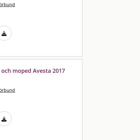
förbund
il och moped Avesta 2017
förbund