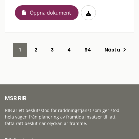
Öppna dokument
1
2
3
4
94
Nästa
MSB RIB
RIB är ett beslutsstöd för räddningstjänst som ger stöd
hela vägen från planering av framtida insatser till att
fatta rätt beslut när olyckan är framme.