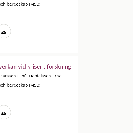
och beredskap (MSB)
rkan vid kriser : forskning
carsson Olof
·
Danielsson Erna
och beredskap (MSB)