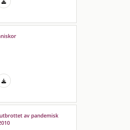
nniskor
 utbrottet av pandemisk
2010