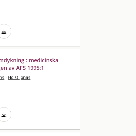
emdykning : medicinska
gen av AFS 1995:1
ns
·
Holst Jonas