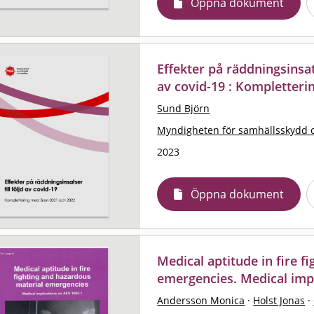
Öppna dokument
Effekter på räddningsinsat
av covid-19 : Kompletter
Sund Björn
Myndigheten för samhällsskydd 
2023
Öppna dokument
Medical aptitude in fire f
emergencies. Medical impl
Andersson Monica
·
Holst Jonas
·