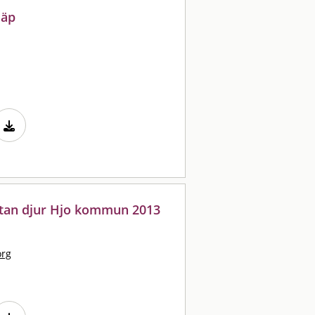
läp
utan djur Hjo kommun 2013
org