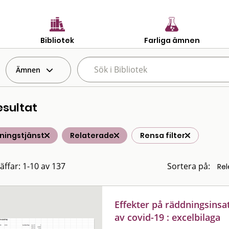
Bibliotek
Farliga ämnen
Ämnen
esultat
ningstjänst
Relaterade
Rensa filter
räffar: 1-10 av 137
Sortera på:
Effekter på räddningsinsat
av covid-19 : excelbilaga