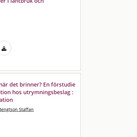
er i lantbruk och
när det brinner? En förstudie
tion hos utrymningsbeslag :
kation
Bengtson Staffan