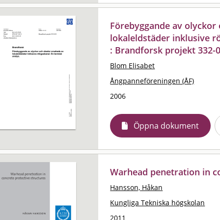
Förebyggande av olyckor 
lokaleldstäder inklusive r
: Brandforsk projekt 332-
Blom Elisabet
Ångpanneföreningen (ÅF)
2006
Öppna dokument
Warhead penetration in co
Hansson, Håkan
Kungliga Tekniska högskolan
2011