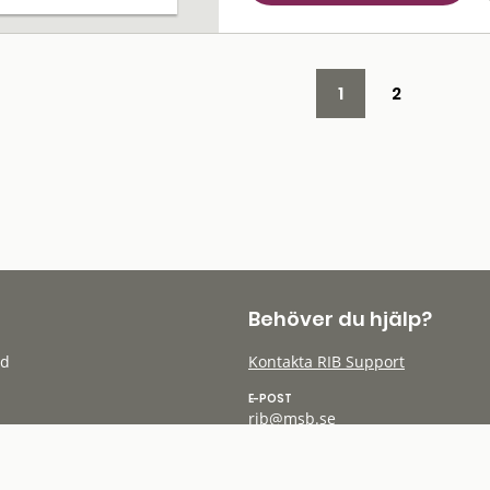
1
2
Behöver du hjälp?
öd
Kontakta RIB Support
E-POST
rib@msb.se