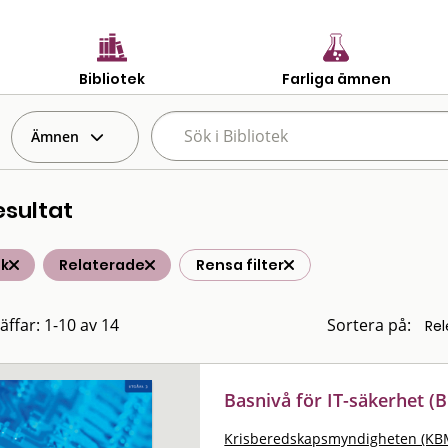
Bibliotek
Farliga ämnen
Ämnen
esultat
ik
Relaterade
Rensa filter
äffar: 1-10 av 14
Sortera på:
Basnivå för IT-säkerhet (B
Krisberedskapsmyndigheten (KB