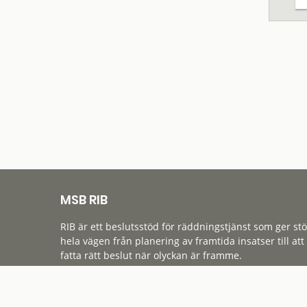
MSB RIB
RIB är ett beslutsstöd för räddningstjänst som ger st
hela vägen från planering av framtida insatser till att
fatta rätt beslut när olyckan är framme.
Tillgänglighet
Cookies