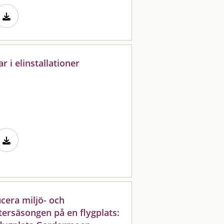
 i elinstallationer
ucera miljö- och
tersäsongen på en flygplats: