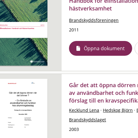
Handbok för elinstallation
hästverksamhet
Brandskyddsföreningen
2011
Öppna dokument
Går det att öppna dörren 
av användbarhet och funk
förslag till en kravspecifi
Kecklund Lena
·
Hedskog Björn
·
Brandskyddslaget
2003