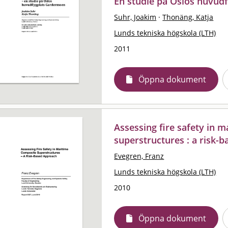
En studie på Oslos huvud
Suhr, Joakim
·
Thonäng, Katja
Lunds tekniska högskola (LTH)
2011
Öppna dokument
Assessing fire safety in 
superstructures : a risk-
Evegren, Franz
Lunds tekniska högskola (LTH)
2010
Öppna dokument