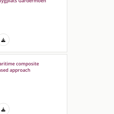
flygplats Gardermoen
maritime composite
based approach