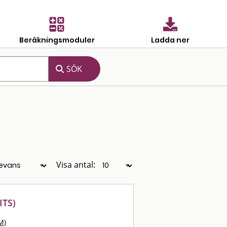
Beräkningsmoduler
Ladda ner
Visa antal:
ITS)
M)