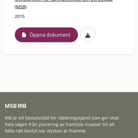
(MSB)
2015
Öppna dokument
MSB RIB
RIB är ett beslutsstöd för räddningstjänst som ger stöd
hela vägen från planering av framtida insatser till att
fatta rätt beslut när olyckan är framme.