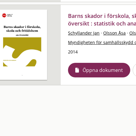
Barns skador i förskola, s
översikt : statistik och an
Schyllander Jan
·
Olsson Åsa
·
Ol
Myndigheten för samhällsskydd 
2014
Öppna dokument