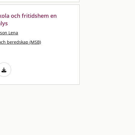
kola och fritidshem en
alys
sson Lena
och beredskap (MSB)