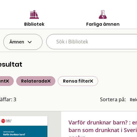
Bibliotek
Farliga ämnen
Ämnen
esultat
änt
Relaterade
Rensa filter
äffar: 3
Sortera på:
Varför drunknar barn? : e
barn som drunknat i Sverig