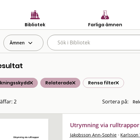
Bibliotek
Farliga ämnen
Ämnen
esultat
lkningsskydd
Relaterade
Rensa filter
äffar: 2
Sortera på:
Utrymning via rulltrappor
Jakobsson Ann-Sophie
·
Karlsson 