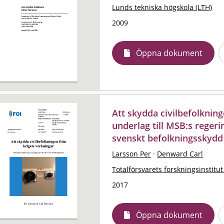
Lunds tekniska högskola (LTH)
2009
Öppna dokument
Att skydda civilbefolkning
underlag till MSB:s reger
svenskt befolkningsskydd
Larsson Per
·
Denward Carl
Totalförsvarets forskningsinstitut
2017
Öppna dokument