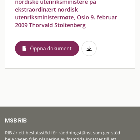
nordiske utenriksministere på
ekstraordinært nordisk
utenriksministermøte, Oslo 9. februar
2009 Thorvald Stoltenberg
Öppna dokument
MSB RIB
RIB är ett beslutsstöd för räddningstjänst som ger stöd
hela vägen från planering av framtida insatser till att