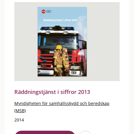
Räddningstjänst i siffror 2013
Myndigheten för samhällsskydd och beredskap
(MSB)
2014