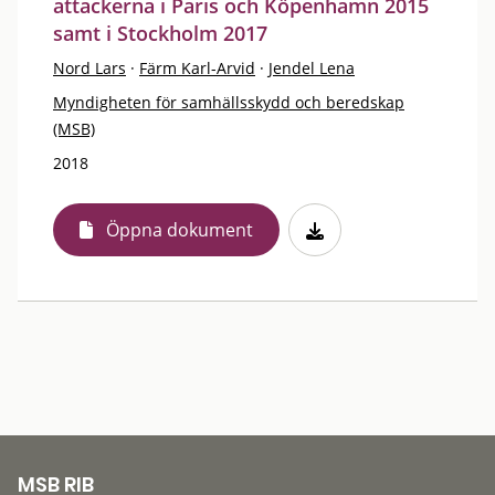
attackerna i Paris och Köpenhamn 2015
samt i Stockholm 2017
Nord Lars
·
Färm Karl-Arvid
·
Jendel Lena
Myndigheten för samhällsskydd och beredskap
(MSB)
2018
Öppna dokument
MSB RIB