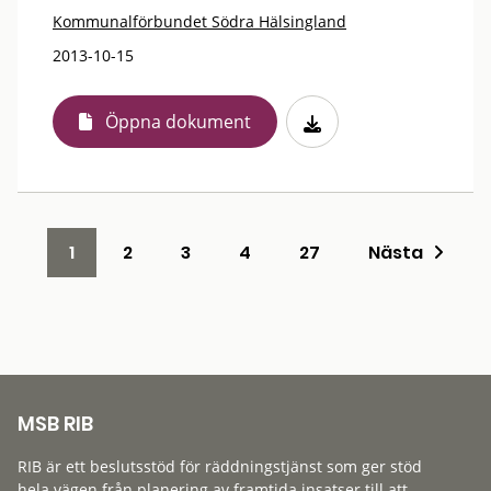
Kommunalförbundet Södra Hälsingland
2013-10-15
Öppna dokument
1
2
3
4
27
Nästa
MSB RIB
RIB är ett beslutsstöd för räddningstjänst som ger stöd
hela vägen från planering av framtida insatser till att