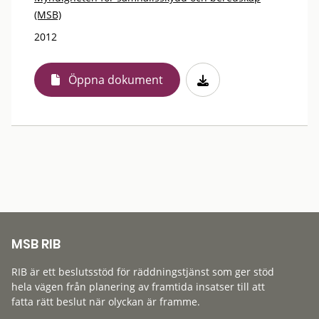
(MSB)
2012
Öppna dokument
MSB RIB
RIB är ett beslutsstöd för räddningstjänst som ger stöd
hela vägen från planering av framtida insatser till att
fatta rätt beslut när olyckan är framme.