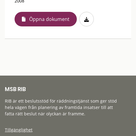
2008
Öppna dokument
MSB RIB
RIB är ett beslutsstöd för räddningstjänst som ger stöd
hela vägen från planering av framtida insatser till att
fatta rätt beslut när olyckan är framme.
Tillgänglighet