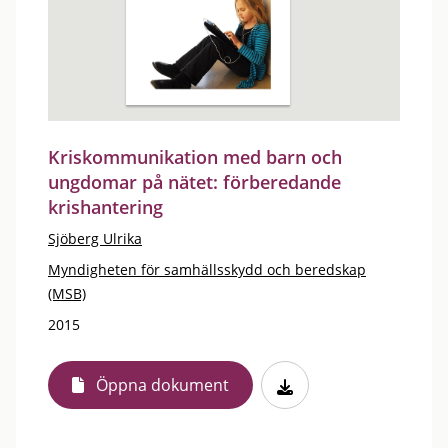
Kriskommunikation med barn och
ungdomar på nätet: förberedande
krishantering
Sjöberg Ulrika
Myndigheten för samhällsskydd och beredskap
(MSB)
2015
Öppna dokument