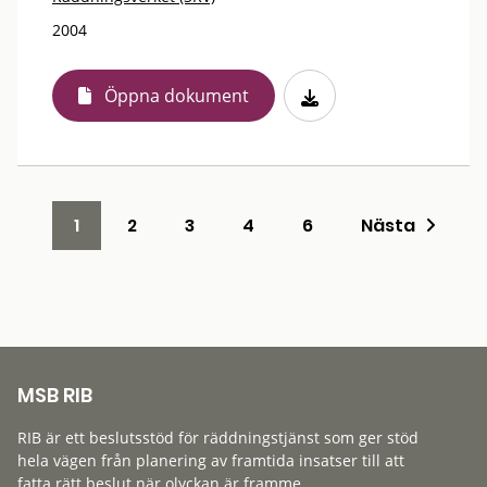
2004
Öppna dokument
1
2
3
4
6
Nästa
MSB RIB
RIB är ett beslutsstöd för räddningstjänst som ger stöd
hela vägen från planering av framtida insatser till att
fatta rätt beslut när olyckan är framme.