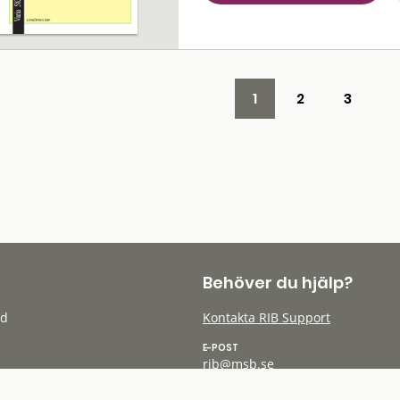
1
2
3
Behöver du hjälp?
öd
Kontakta RIB Support
E-POST
rib@msb.se