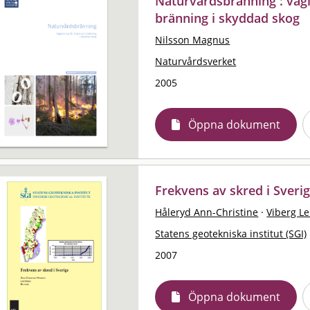
Naturvårdsbränning : väg
bränning i skyddad skog
Nilsson Magnus
Naturvårdsverket
2005
Öppna dokument
Frekvens av skred i Sveri
Håleryd Ann-Christine
·
Viberg Le
Statens geotekniska institut (SGI)
2007
Öppna dokument