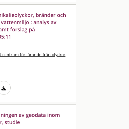
ikalieolyckor, bränder och
 vattenmiljö : analys av
samt förslag på
05:11
t centrum för lärande från olyckor
dningen av geodata inom
r, studie