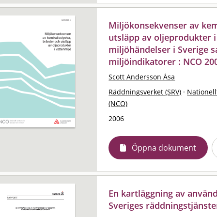
Miljökonsekvenser av kem
utsläpp av oljeprodukter i
miljöhändelser i Sverige 
miljöindikatorer : NCO 20
Scott Andersson Åsa
Räddningsverket (SRV)
·
Nationell
(NCO)
2006
Öppna dokument
En kartläggning av använ
Sveriges räddningstjänste