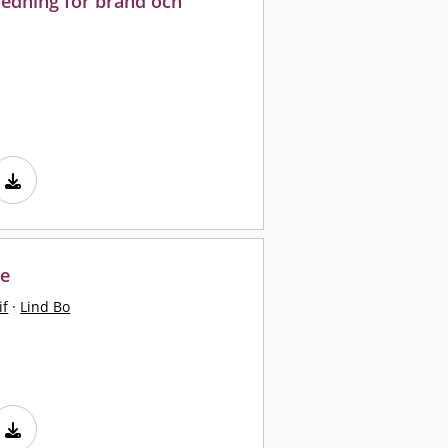
ledning för brand och
ge
if
·
Lind Bo