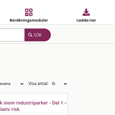
Beräkningsmoduler
Ladda ner
Visa antal:
sk inom industriparker - Del 1 –
ativ risk