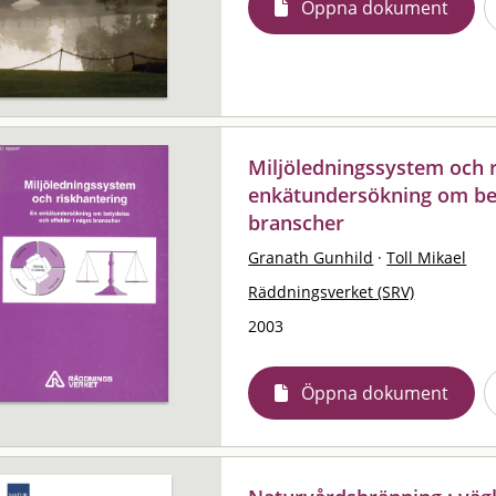
Öppna dokument
Miljöledningssystem och r
enkätundersökning om bet
branscher
Granath Gunhild
·
Toll Mikael
Räddningsverket (SRV)
2003
Öppna dokument