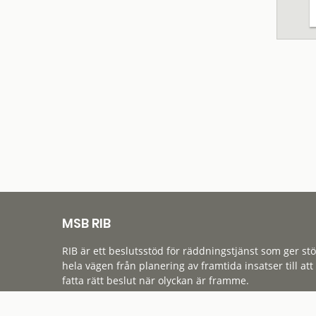
MSB RIB
RIB är ett beslutsstöd för räddningstjänst som ger st
hela vägen från planering av framtida insatser till att
fatta rätt beslut när olyckan är framme.
Tillgänglighet
Cookies