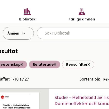
Bibliotek
Farliga ämnen
Ämnen
esultat
rvetenskap
Relaterade
Rensa filter
äffar: 1-10 av 27
Sortera på:
Studie – Helhetsbild av ri
Dominoeffekter och kumul