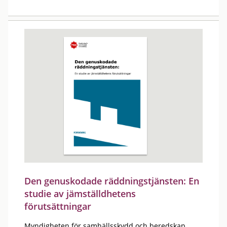
Den genuskodade räddningstjänsten: En
studie av jämställdhetens
förutsättningar
Myndigheten för samhällsskydd och beredskap