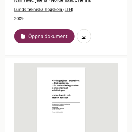
Ivanisevic, Jelena
·
Nordenstedt, Henrik
Lunds tekniska högskola (LTH)
2009
Öppna dokument