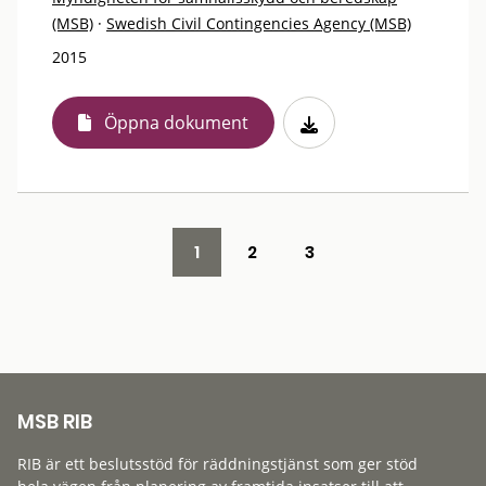
(MSB)
·
Swedish Civil Contingencies Agency (MSB)
2015
Öppna dokument
1
2
3
MSB RIB
RIB är ett beslutsstöd för räddningstjänst som ger stöd