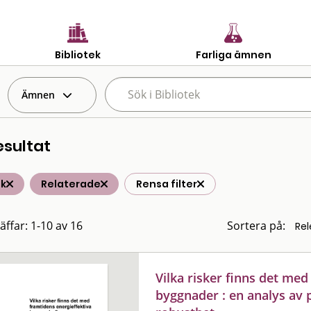
Bibliotek
Farliga ämnen
Ämnen
esultat
ik
Relaterade
Rensa filter
äffar: 1-10 av 16
Sortera på:
Vilka risker finns det med
byggnader : en analys av