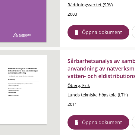
Räddningsverket (SRV)
2003
Öppna dokument
Sårbarhetsanalys av samb
användning av nätverksmod
vatten- och eldistribution
Öberg, Erik
Lunds tekniska högskola (LTH)
2011
Öppna dokument