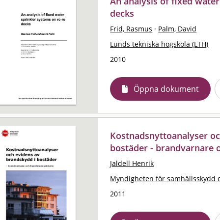
An analysis of fixed wate
decks
Frid, Rasmus
·
Palm, David
Lunds tekniska högskola (LTH)
2010
Öppna dokument
Kostnadsnyttoanalyser oc
bostäder - brandvarnare 
Jaldell Henrik
Myndigheten för samhällsskydd 
2011