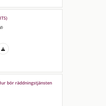
ITS)
M)
ur bör räddningstjänsten