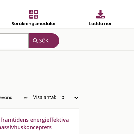
Beräkningsmoduler
Ladda ner
Visa antal:
 framtidens energieffektiva
 passivhuskonceptets