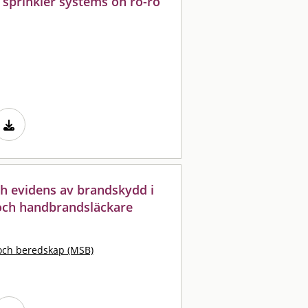
r sprinkler systems on ro-ro
h evidens av brandskydd i
och handbrandsläckare
och beredskap (MSB)