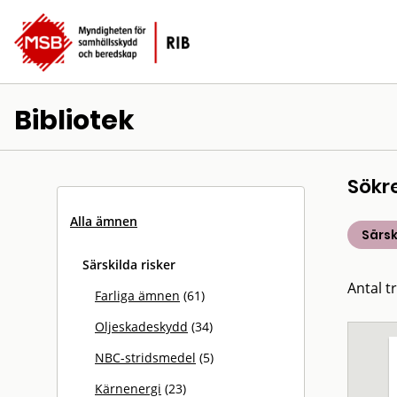
Bibliotek
Sökr
Alla ämnen
Särsk
Särskilda risker
Antal t
Farliga ämnen
(61)
Oljeskadeskydd
(34)
NBC-stridsmedel
(5)
Kärnenergi
(23)