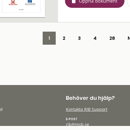
Öppna dokument
1
2
3
4
28
Behöver du hjälp?
öd
Kontakta RIB Support
E-POST
rib@msb.se