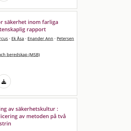
ör säkerhet inom farliga
tenskaplig rapport
rcus
·
Ek Åsa
·
Enander Ann
·
Petersen
och beredskap (MSB)
ng av säkerhetskultur :
plicering av metoden på två
strin