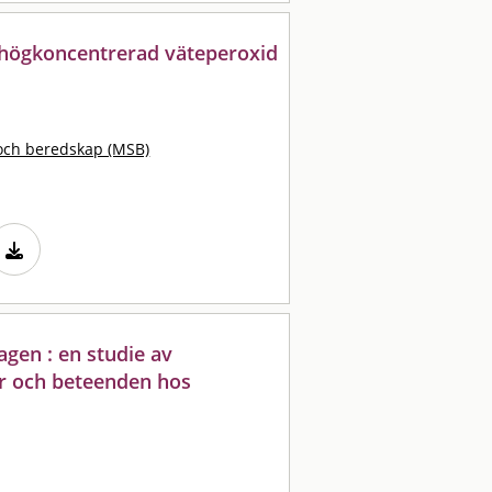
v högkoncentrerad väteperoxid
och beredskap (MSB)
agen : en studie av
ar och beteenden hos