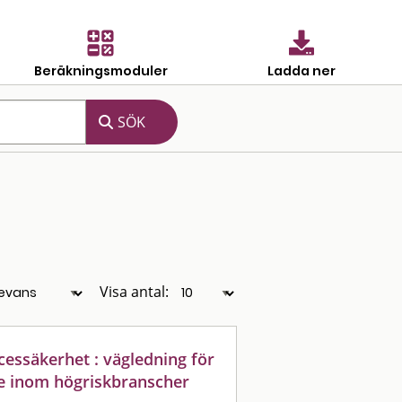
Beräkningsmoduler
Ladda ner
Visa antal:
cessäkerhet : vägledning för
e inom högriskbranscher