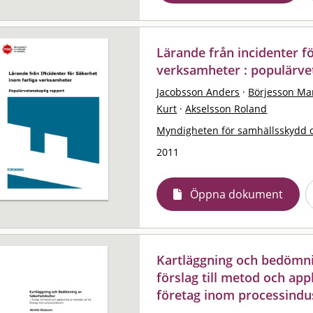
Lärande från incidenter f
verksamheter : populärve
Jacobsson Anders
·
Börjesson Ma
Kurt
·
Akselsson Roland
Myndigheten för samhällsskydd 
2011
Öppna dokument
Kartläggning och bedömni
förslag till metod och ap
företag inom processindu