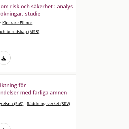
 om risk och säkerhet : analys
ökningar, studie
·
Klockare Ellinor
och beredskap (MSB)
ktning för
ändelser med farliga ämnen
yrelsen (SoS)
·
Räddningsverket (SRV)