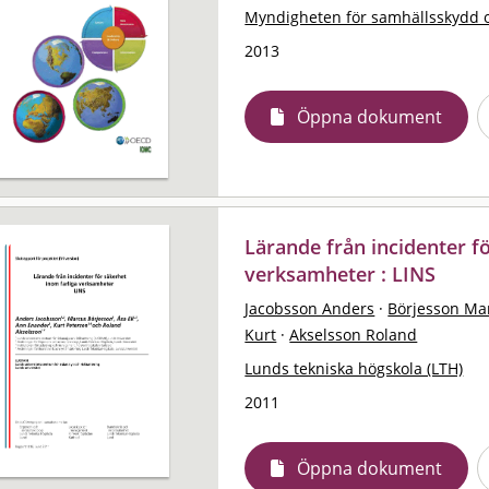
Myndigheten för samhällsskydd 
2013
Öppna dokument
Lärande från incidenter f
verksamheter : LINS
Jacobsson Anders
·
Börjesson Ma
Kurt
·
Akselsson Roland
Lunds tekniska högskola (LTH)
2011
Öppna dokument