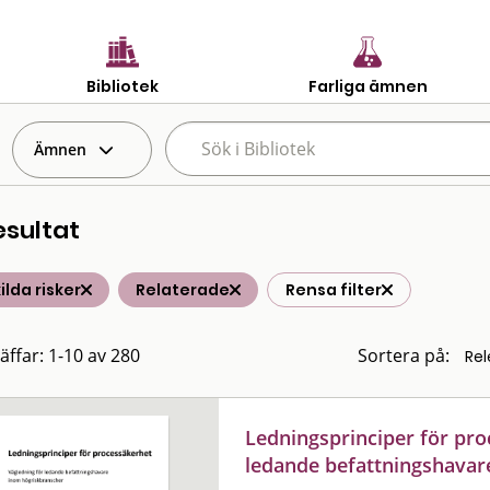
Bibliotek
Farliga ämnen
Ämnen
esultat
ilda risker
Relaterade
Rensa filter
räffar: 1-10 av 280
Sortera på:
Ledningsprinciper för pro
ledande befattningshavar