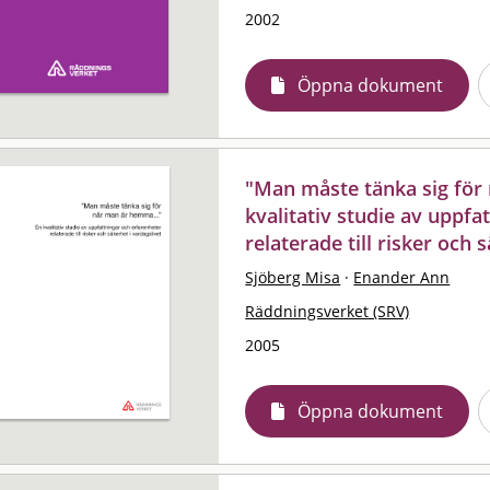
2002
Öppna dokument
"Man måste tänka sig för 
kvalitativ studie av uppfa
relaterade till risker och 
Sjöberg Misa
·
Enander Ann
Räddningsverket (SRV)
2005
Öppna dokument