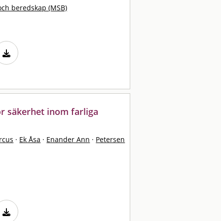
och beredskap (MSB)
ör säkerhet inom farliga
rcus
·
Ek Åsa
·
Enander Ann
·
Petersen