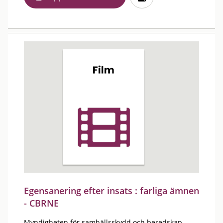
Egensanering efter insats : farliga ämnen
- CBRNE
Myndigheten för samhällsskydd och beredskap