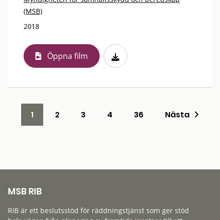
(MSB)
2018
Öppna film
1
2
3
4
36
Nästa
MSB RIB
RIB är ett beslutsstöd för räddningstjänst som ger stöd