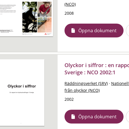
(NCO)
2008
Öppna dokument
Olyckor i siffror : en rap
Sverige : NCO 2002:1
Räddningsverket (SRV)
·
Nationell
från olyckor (NCO)
2002
Öppna dokument