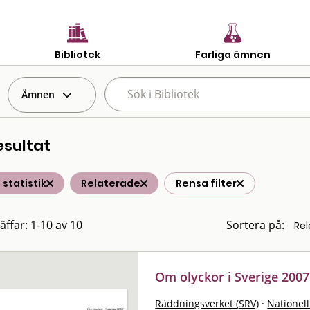
Bibliotek
Farliga ämnen
Ämnen
esultat
 statistik
Relaterade
Rensa filter
äffar: 1-10 av 10
Sortera på:
Om olyckor i Sverige 2007
Räddningsverket (SRV)
·
Nationell