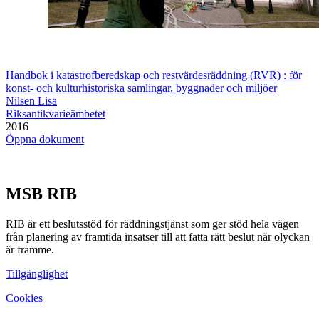
Handbok i katastrofberedskap och restvärdesräddning (RVR) : för
konst- och kulturhistoriska samlingar, byggnader och miljöer
Nilsen Lisa
Riksantikvarieämbetet
2016
Öppna dokument
MSB RIB
RIB är ett beslutsstöd för räddningstjänst som ger stöd hela vägen
från planering av framtida insatser till att fatta rätt beslut när olyckan
är framme.
Tillgänglighet
Cookies