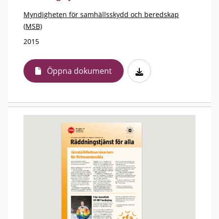
Myndigheten för samhällsskydd och beredskap
(MSB)
2015
Öppna dokument