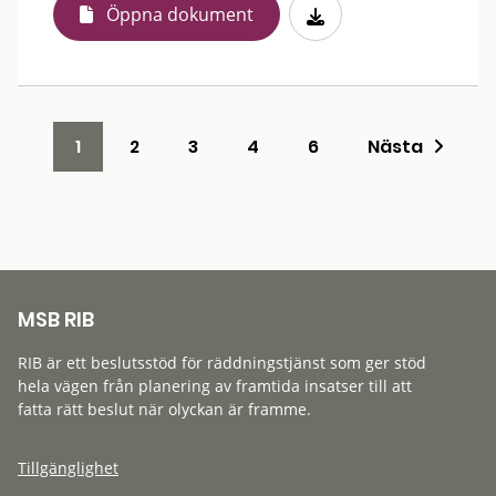
Öppna dokument
1
2
3
4
6
Nästa
MSB RIB
RIB är ett beslutsstöd för räddningstjänst som ger stöd
hela vägen från planering av framtida insatser till att
fatta rätt beslut när olyckan är framme.
Tillgänglighet