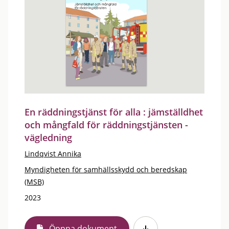
En räddningstjänst för alla : jämställdhet
och mångfald för räddningstjänsten -
vägledning
Lindqvist Annika
Myndigheten för samhällsskydd och beredskap
(MSB)
2023
Öppna dokument