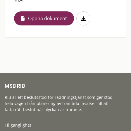
2025
Öppna dokument
MSB RIB
RIB är ett beslutsstöd för räddningstjänst som ger stöd
hela vägen från planering av framtida insatser till att
fatta rätt beslut när olyckan är framme.
Tillgänglighet