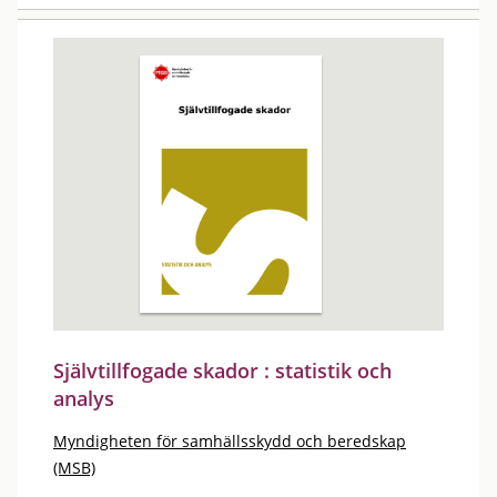
Självtillfogade skador : statistik och
analys
Myndigheten för samhällsskydd och beredskap
(MSB)