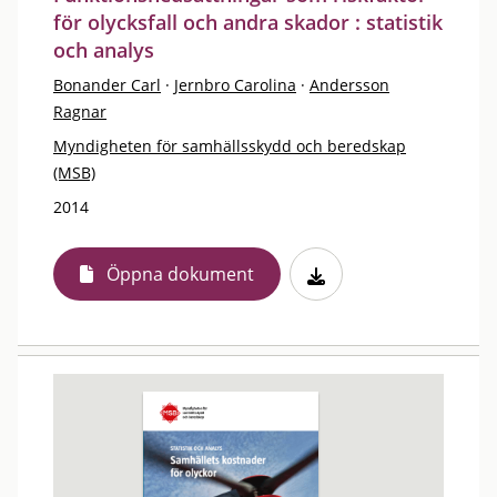
för olycksfall och andra skador : statistik
och analys
Bonander Carl
·
Jernbro Carolina
·
Andersson
Ragnar
Myndigheten för samhällsskydd och beredskap
(MSB)
2014
Öppna dokument