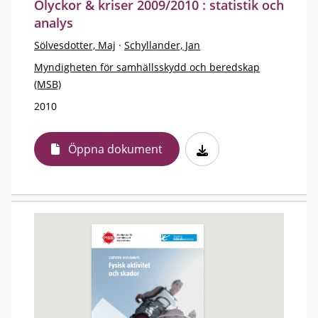
Olyckor & kriser 2009/2010 : statistik och
analys
Sölvesdotter, Maj
·
Schyllander, Jan
Myndigheten för samhällsskydd och beredskap
(MSB)
2010
Öppna dokument