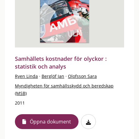
Samhällets kostnader för olyckor :
statistik och analys
Ryen Linda
·
Berglöf Jan
·
Olofsson Sara
Myndigheten för samhällsskydd och beredskap
(MSB)
2011
Öppna dokument