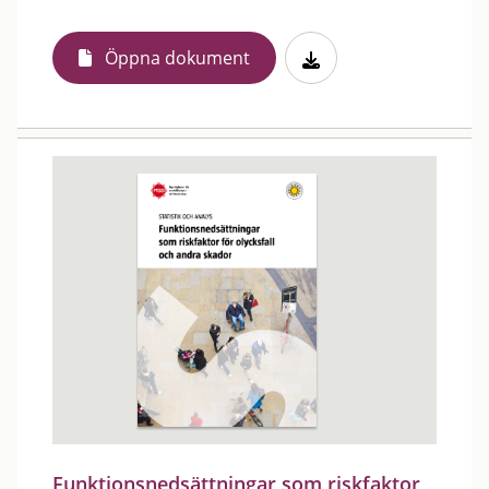
Öppna dokument
Funktionsnedsättningar som riskfaktor