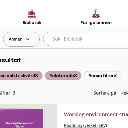
Bibliotek
Farliga ämnen
Ämnen
esultat
in och friskvård
Relaterade
Rensa filter
äffar: 3
Sortera på:
Working environment stu
Räddningsverket (SRV)