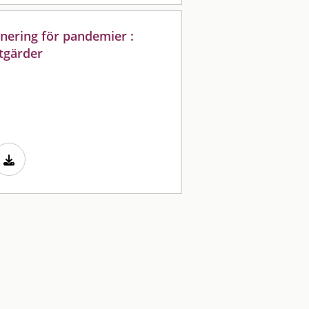
ering för pandemier :
åtgärder