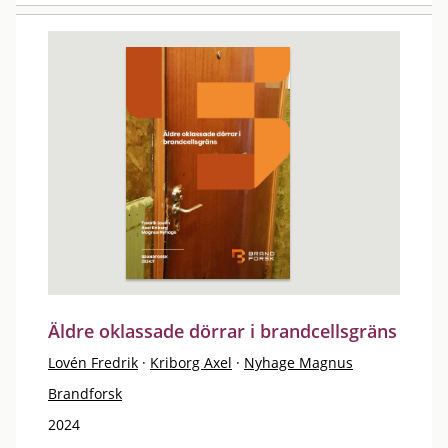
Äldre oklassade dörrar i brandcellsgräns
Lovén Fredrik
·
Kriborg Axel
·
Nyhage Magnus
Brandforsk
2024