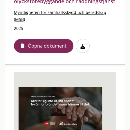
olycksförebyggande och räddningstjänst
Myndigheten för samhällsskydd och beredskap
(MSB)
2025
Öppna dokument