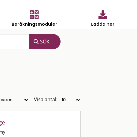
Beräkningsmoduler
Ladda ner
Visa antal:
ge
mmy