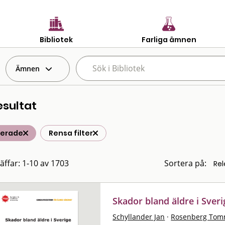
Bibliotek
Farliga ämnen
Ämnen
esultat
terade
Rensa filter
räffar: 1-10 av 1703
Sortera på:
Skador bland äldre i Sveri
Schyllander Jan
·
Rosenberg To