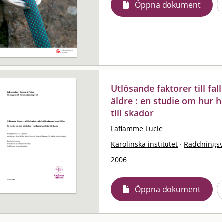
Öppna dokument
Utlösande faktorer till fa
äldre : en studie om hur 
till skador
Laflamme Lucie
Karolinska institutet
·
Räddningsv
2006
Öppna dokument