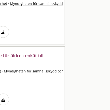
erhet
·
Myndigheten för samhällsskydd
ör äldre : enkät till
g
·
Myndigheten för samhällsskydd och