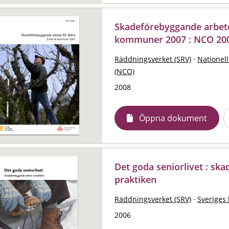
Skadeförebyggande arbete f
kommuner 2007 : NCO 20
Räddningsverket (SRV)
·
Nationell
(NCO)
2008
Öppna dokument
Det goda seniorlivet : sk
praktiken
Räddningsverket (SRV)
·
Sveriges
2006