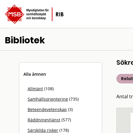
Bibliotek
Sökr
Alla ämnen
Rela
Allmänt
(108)
Antal t
Samhällsorientering
(735)
Beteendevetenskap
(3)
Räddningstjänst
(577)
Särskilda risker
(178)