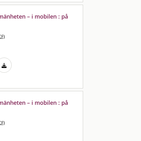
lmänheten – i mobilen : på
CF)
lmänheten – i mobilen : på
CF)