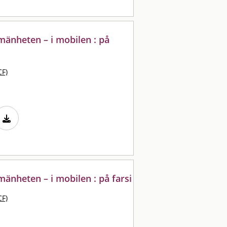
lmänheten – i mobilen : på
CF)
lmänheten – i mobilen : på farsi
CF)