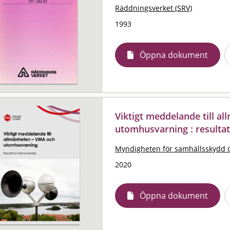
Räddningsverket (SRV)
1993
Öppna dokument
Viktigt meddelande till a
utomhusvarning : resulta
Myndigheten för samhällsskydd 
2020
Öppna dokument