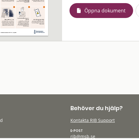
Öppna dokument
Behöver du hjälp?
öd
Kontakta RIB Support
E-POST
rib@msb.se