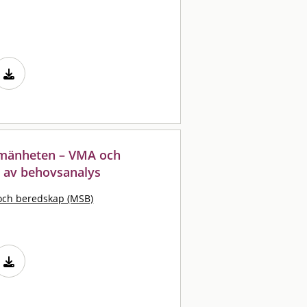
llmänheten – VMA och
t av behovsanalys
och beredskap (MSB)