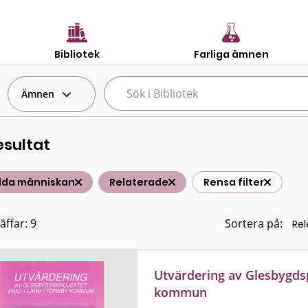
Bibliotek
Farliga ämnen
Ämnen
esultat
ilda människan
Relaterade
Rensa filter
äffar: 9
Sortera på:
Utvärdering av Glesbygdsp
kommun