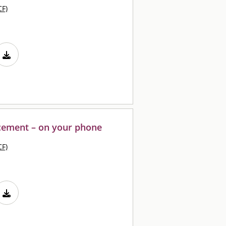
CF)
cement – on your phone
CF)