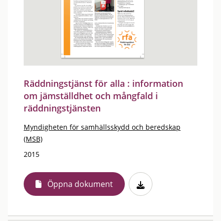
Räddningstjänst för alla : information
om jämställdhet och mångfald i
räddningstjänsten
Myndigheten för samhällsskydd och beredskap
(MSB)
2015
Öppna dokument