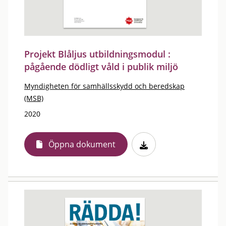
Projekt Blåljus utbildningsmodul :
pågående dödligt våld i publik miljö
Myndigheten för samhällsskydd och beredskap
(MSB)
2020
Öppna dokument