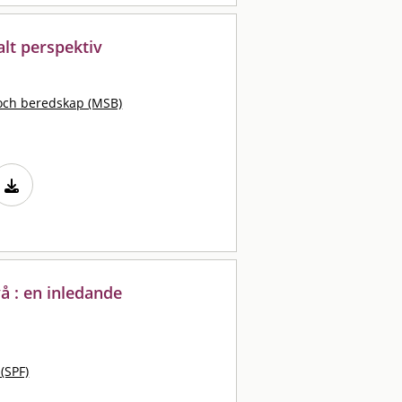
lt perspektiv
och beredskap (MSB)
vå : en inledande
 (SPF)