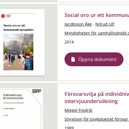
Social oro ur ett kommuna
Jacobsson Åke
·
Nilrud Ulf
Myndigheten för samhällsskydd 
2014
Öppna dokument
Försvarsvilja på individni
intervjuundersökning
Miegel Fredrik
Styrelsen för psykologiskt försvar
1989