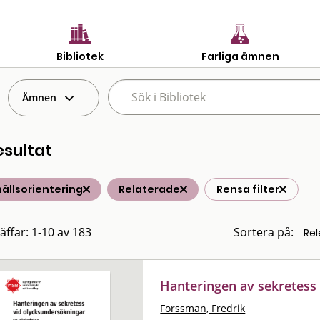
Bibliotek
Farliga ämnen
Ämnen
esultat
ällsorientering
Relaterade
Rensa filter
räffar: 1-10 av 183
Sortera på:
Hanteringen av sekretess
Forssman, Fredrik