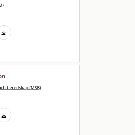
M)
on
och beredskap (MSB)