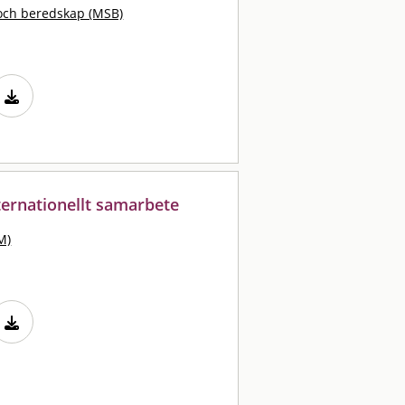
och beredskap (MSB)
ternationellt samarbete
M)