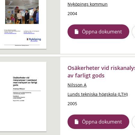
Nyköpings kommun
2004
Öppna dokument
Osäkerheter vid riskanal
av farligt gods
Nilsson A
Lunds tekniska högskola (LTH)
2005
Öppna dokument