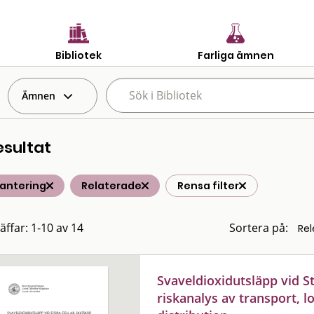
Bibliotek
Farliga ämnen
Ämnen
esultat
hantering
Relaterade
Rensa filter
äffar: 1-10 av 14
Sortera på:
Svaveldioxidutsläpp vid St
riskanalys av transport, l