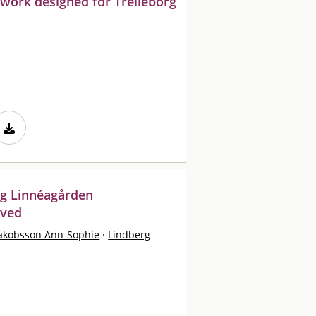
ork designed for Trelleborg
ng Linnéagården
aved
akobsson Ann-Sophie
·
Lindberg