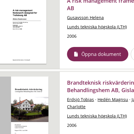
A risk management framew
AB
Gusavsson Helena
Lunds tekniska högskola (LTH)
2006
Öppna dokument
Brandteknisk riskvärderi
Behandlingshem AB, Gisl
Erdsjö Tobias
·
Hedén Magnsu
·
J
Charlotte
Lunds tekniska högskola (LTH)
2006