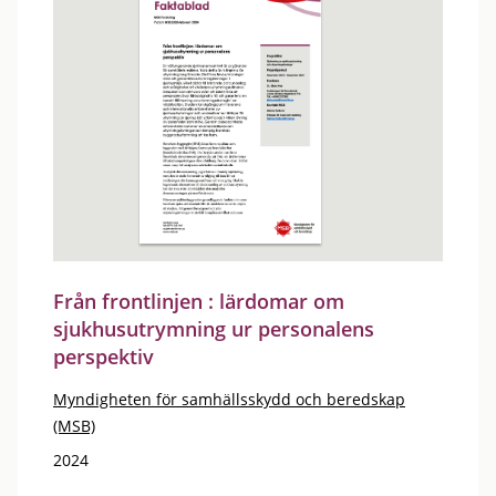
Från frontlinjen : lärdomar om
sjukhusutrymning ur personalens
perspektiv
Myndigheten för samhällsskydd och beredskap
(MSB)
2024