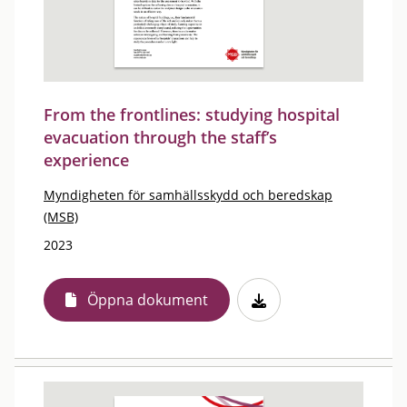
From the frontlines: studying hospital
evacuation through the staff’s
experience
Myndigheten för samhällsskydd och beredskap
(MSB)
2023
Öppna dokument