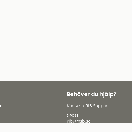
Behöver du hjälp?
öd
Kontakta RIB Support
E-POST
rib@msb.se