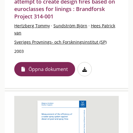
attempt to create design fires based on
euroclasses for linings : Brandforsk
Project 314-001
Hertzberg Tommy
·
Sundström Björn
·
Hees Patrick
van
Sveriges Provnings- och Forskningsinstitut (SP)
2003
Öppna dokument