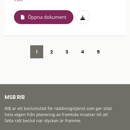
Öppna dokument
1
2
3
4
5
MSB RIB
RIB är ett beslutsstöd för räddningstjänst som ger stöd
hela vägen från planering av framtida insatser till att
fatta rätt beslut när olyckan är framme.