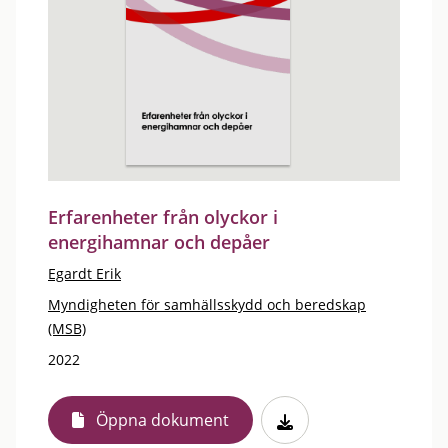
Erfarenheter från olyckor i
energihamnar och depåer
Egardt Erik
Myndigheten för samhällsskydd och beredskap
(MSB)
2022
Öppna dokument