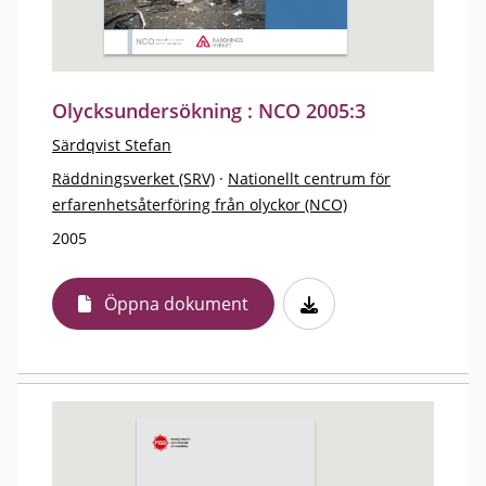
Olycksundersökning : NCO 2005:3
Särdqvist Stefan
Räddningsverket (SRV)
·
Nationellt centrum för
erfarenhetsåterföring från olyckor (NCO)
2005
Öppna dokument