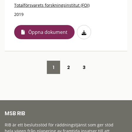
Totalförsvarets forskningsinstitut (FOI)
2019
Öppna dokument
1
2
3
MSB RIB
RIB är ett beslutsstöd för räddningstjänst som ger stöd
hela vägen från planering av framtida insatser till att