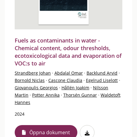
Fuels as contaminants in water -
Chemical content, odour thresholds,
ecotoxicological data and evaporation of
VOC:s to air
Strandberg Johan
·
Abdalal Omar
·
Backlund Arvid
·
Bornold Niclas
·
Cascone Claudia
·
Egelrud Liselott
·
Giovanoulis Georgios
·
Hållén Joakim
·
Nilsson
Martin
·
Potter Annika
·
Thorsén Gunnar
·
Waldetoft
Hannes
2024
Öppna dokument