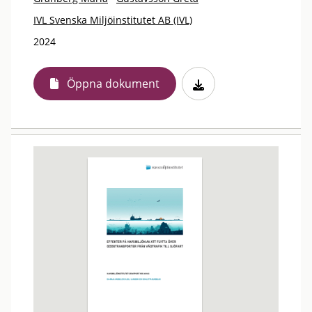
IVL Svenska Miljöinstitutet AB (IVL)
2024
Öppna dokument