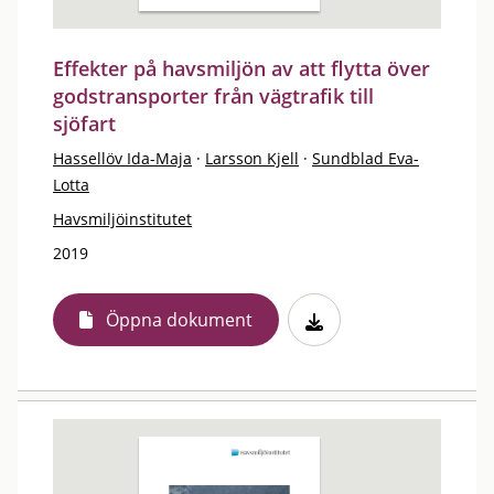
Effekter på havsmiljön av att flytta över
godstransporter från vägtrafik till
sjöfart
Hassellöv Ida-Maja
·
Larsson Kjell
·
Sundblad Eva-
Lotta
Havsmiljöinstitutet
2019
Öppna dokument