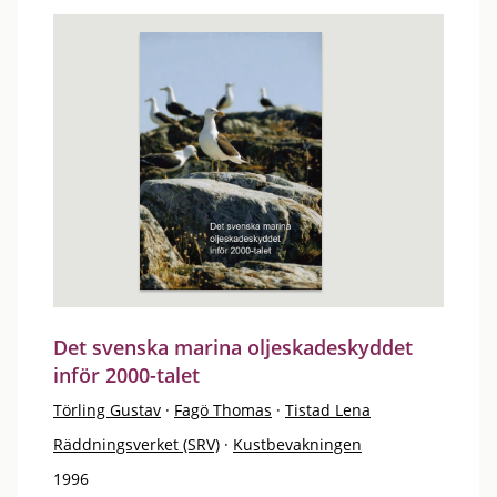
Det svenska marina oljeskadeskyddet
inför 2000-talet
Törling Gustav
·
Fagö Thomas
·
Tistad Lena
Räddningsverket (SRV)
·
Kustbevakningen
1996