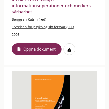
informationsoperationer och mediers
sårbarhet
Berggran Katrin (red)
Styrelsen för psykologiskt försvar (SPF)
2005
Öppna dokument