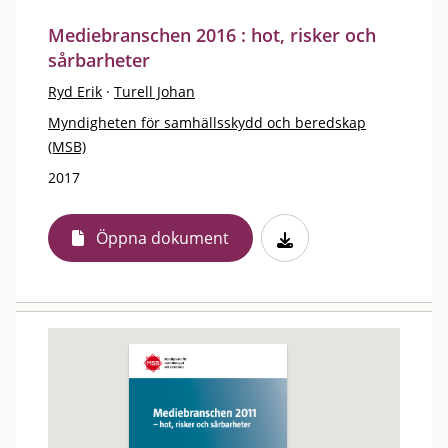
Mediebranschen 2016 : hot, risker och
sårbarheter
Ryd Erik
·
Turell Johan
Myndigheten för samhällsskydd och beredskap
(MSB)
2017
Öppna dokument