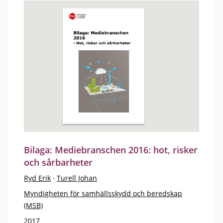
Bilaga: Mediebranschen 2016: hot, risker
och sårbarheter
Ryd Erik
·
Turell Johan
Myndigheten för samhällsskydd och beredskap
(MSB)
2017