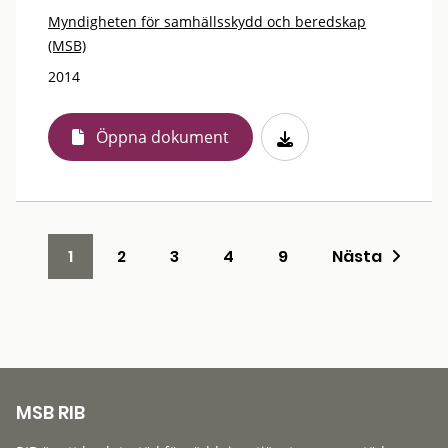
Myndigheten för samhällsskydd och beredskap
(MSB)
2014
Öppna dokument
1
2
3
4
9
Nästa
MSB RIB