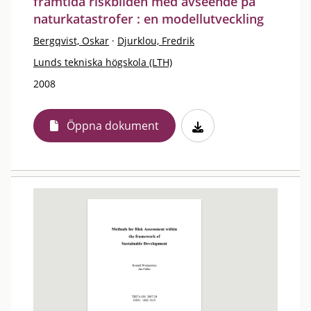
framtida riskbilden med avseende på
naturkatastrofer : en modellutveckling
Bergqvist, Oskar
·
Djurklou, Fredrik
Lunds tekniska högskola (LTH)
2008
Öppna dokument