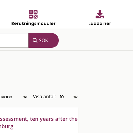
Beräkningsmoduler
Ladda ner
Visa antal:
eassessment, ten years after the
enburg