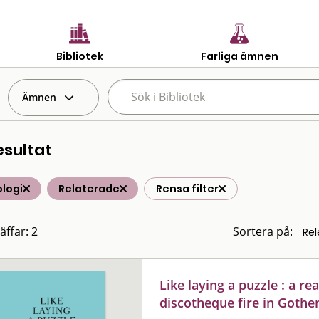
Bibliotek
Farliga ämnen
Ämnen
esultat
logi
Relaterade
Rensa filter
äffar: 2
Sortera på:
Like laying a puzzle : a r
discotheque fire in Goth