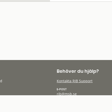
Behöver du hjälp?
öd
Kontakta RIB Support
E-POST
rib@msb.se