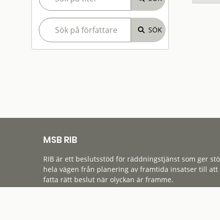
MSB RIB
RIB är ett beslutsstöd för räddningstjänst som ger st
hela vägen från planering av framtida insatser till att
fatta rätt beslut när olyckan är framme.
Tillgänglighet
Cookies