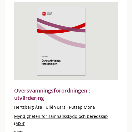
Översvämningsförordningen :
utvärdering
Hertzberg Åsa
·
Ullén Lars
·
Pütsep Mona
Myndigheten för samhällsskydd och beredskap
(MSB)