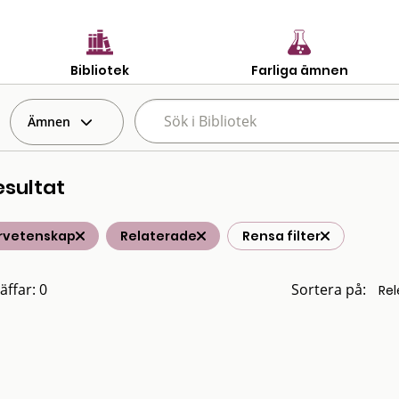
Bibliotek
Farliga ämnen
Ämnen
esultat
rvetenskap
Relaterade
Rensa filter
äffar: 0
Sortera på: