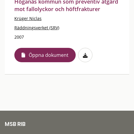
Höganäs kommun som preventiv åtgärd
mot fallolyckor och höftfrakturer
Krüger Niclas
Räddningsverket (SRV)
2007
Öppna dokument
MSB RIB